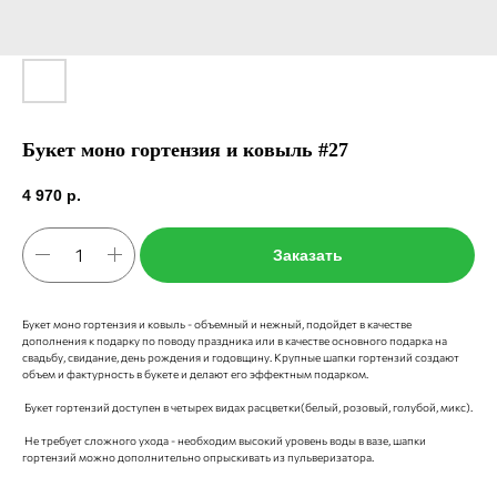
Букет моно гортензия и ковыль #27
4 970
р.
Заказать
Букет моно гортензия и ковыль - объемный и нежный, подойдет в качестве
дополнения к подарку по поводу праздника или в качестве основного подарка на
свадьбу, свидание, день рождения и годовщину. Крупные шапки гортензий создают
объем и фактурность в букете и делают его эффектным подарком.
Букет гортензий доступен в четырех видах расцветки(белый, розовый, голубой, микс).
Не требует сложного ухода - необходим высокий уровень воды в вазе, шапки
гортензий можно дополнительно опрыскивать из пульверизатора.